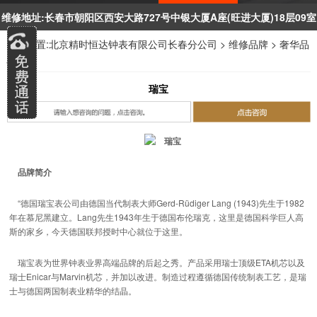
1
2
3
4
维修地址:长春市朝阳区西安大路727号中银大厦A座(旺进大厦)18层09室
当前位置:
北京精时恒达钟表有限公司长春分公司
>
维修品牌
>
奢华品
牌
>
瑞宝
品牌简介
“德国瑞宝表公司由德国当代制表大师Gerd-Rüdiger Lang (1943)先生于1982
年在慕尼黑建立。Lang先生1943年生于德国布伦瑞克，这里是德国科学巨人高
斯的家乡，今天德国联邦授时中心就位于这里。
瑞宝表为世界钟表业界高端品牌的后起之秀。产品采用瑞士顶级ETA机芯以及
瑞士Enicar与Marvin机芯，并加以改进。制造过程遵循德国传统制表工艺，是瑞
士与德国两国制表业精华的结晶。