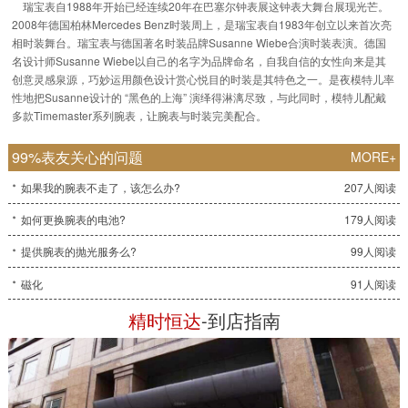
瑞宝表自1988年开始已经连续20年在巴塞尔钟表展这钟表大舞台展现光芒。
2008年德国柏林Mercedes Benz时装周上，是瑞宝表自1983年创立以来首次亮
相时装舞台。瑞宝表与德国著名时装品牌Susanne Wiebe合演时装表演。德国
名设计师Susanne Wiebe以自己的名字为品牌命名，自我自信的女性向来是其
创意灵感泉源，巧妙运用颜色设计赏心悦目的时装是其特色之一。是夜模特儿率
性地把Susanne设计的 “黑色的上海” 演绎得淋漓尽致，与此同时，模特儿配戴
多款Timemaster系列腕表，让腕表与时装完美配合。
99%表友关心的问题
MORE+
如果我的腕表不走了，该怎么办?
207人阅读
如何更换腕表的电池?
179人阅读
提供腕表的抛光服务么?
99人阅读
磁化
91人阅读
精时恒达
-到店指南